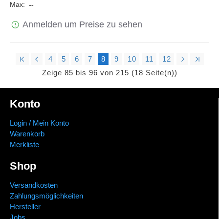
Max:
--
Anmelden um Preise zu sehen
4
5
6
7
8
9
10
11
12
Zeige 85 bis 96 von 215 (18 Seite(n))
Konto
Login / Mein Konto
Warenkorb
Merkliste
Shop
Versandkosten
Zahlungsmöglichkeiten
Hersteller
Jobs