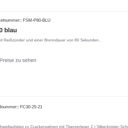
kelnummer::
FSM-P80-BLU
0 blau
it Reißzünder und einer Brenndauer von 80 Sekunden...
Preise zu sehen
elnummer::
FC30-25-21
chweifaufstieg zu Crackerpalmen mit Titanzerleger 2.) Silberknister-Schw