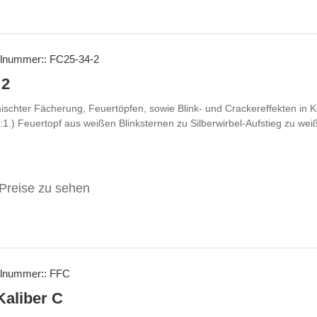
elnummer::
FC25-34-2
 2
ischter Fächerung, Feuertöpfen, sowie Blink- und Crackereffekten in K
:1.) Feuertopf aus weißen Blinksternen zu Silberwirbel-Aufstieg zu we
Preise zu sehen
elnummer::
FFC
Kaliber C