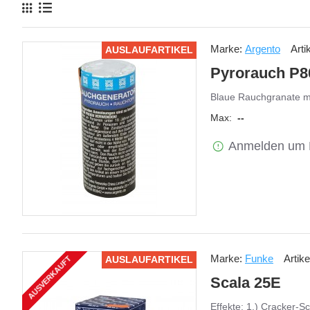
Marke:
Argento
Arti
AUSLAUFARTIKEL
Pyrorauch P8
Blaue Rauchgranate m
Max:
--
Anmelden um 
Marke:
Funke
Artik
AUSLAUFARTIKEL
AUSVERKAUFT
Scala 25E
Effekte: 1.) Cracker-S