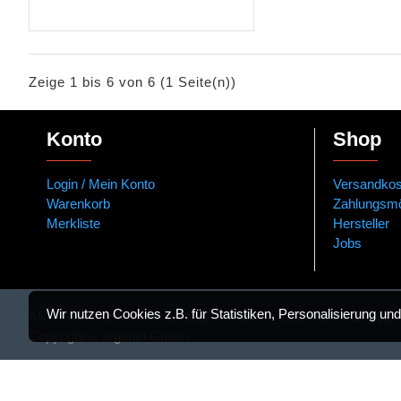
Zeige 1 bis 6 von 6 (1 Seite(n))
Konto
Shop
Login / Mein Konto
Versandkos
Warenkorb
Zahlungsmö
Merkliste
Hersteller
Jobs
Wir nutzen Cookies z.B. für Statistiken, Personalisierung 
Alle Preise verstehen sich zzgl. MwSt von derzeit 19% und ggf.
Copyright © argento GmbH