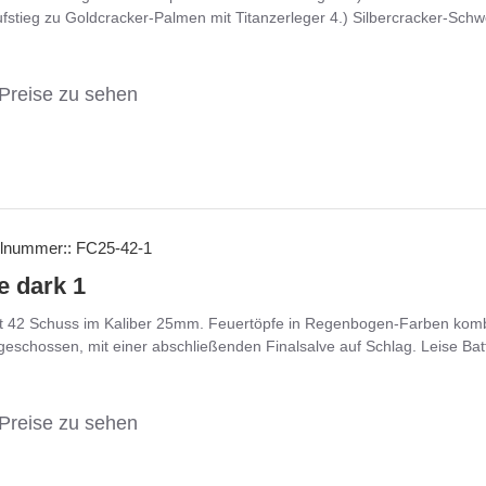
stieg zu Goldcracker-Palmen mit Titanzerleger 4.) Silbercracker-Schwei
Preise zu sehen
elnummer::
FC25-42-1
e dark 1
it 42 Schuss im Kaliber 25mm. Feuertöpfe in Regenbogen-Farben kombi
schossen, mit einer abschließenden Finalsalve auf Schlag. Leise Batte
Preise zu sehen