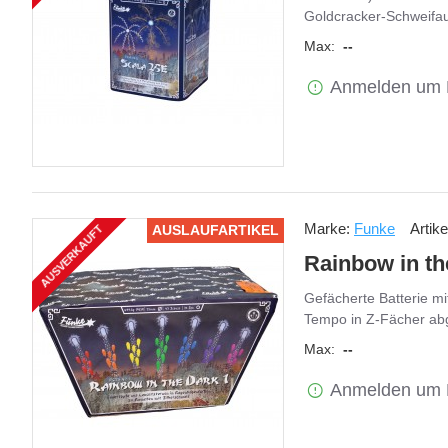
Goldcracker-Schweifauf
Max:
--
Anmelden um 
Marke:
Funke
Artik
AUSLAUFARTIKEL
AUSVERKAUFT
Rainbow in th
Gefächerte Batterie m
Tempo in Z-Fächer abge
Max:
--
Anmelden um 