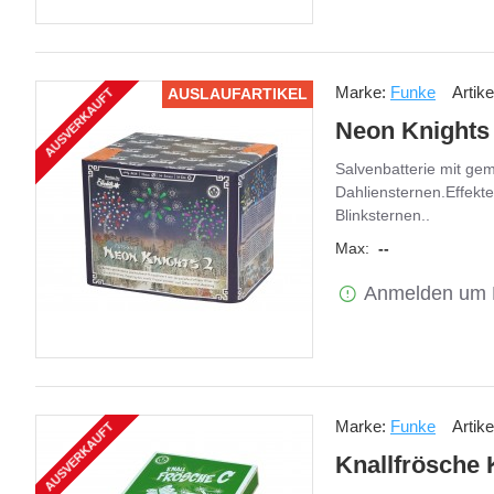
Marke:
Funke
Artik
AUSLAUFARTIKEL
AUSVERKAUFT
Neon Knights
Salvenbatterie mit gem
Dahliensternen.Effekte
Blinksternen..
Max:
--
Anmelden um 
Marke:
Funke
Artik
AUSVERKAUFT
Knallfrösche 